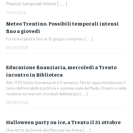
Previsti temporali intensi [.....]
11/07/2026
Meteo Trentino. Possibili temporali intensi
fino a giovedì
Forte instabilità fino al 10 giugno compreso [.....]
08/06/2026
Educazione finanziaria, mercoledì a Trento
incontro in Biblioteca
Alle 17.30 Guido Giovannardi e Francesco Terreri approfondiscono il
tema dell’instabilità politica e commerciale del Medio Oriente e delle
ricadute sui mercati mondiali dell’energia [.....]
08/06/2026
Halloween party on ice, a Trento il 31 ottobre
Una notte da brividi alla Maccani Ice Arena [.....]