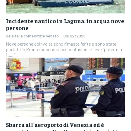
Incidente nautico in Laguna: in acqua nove
persone
Gaiaitalia.com Notizie Veneto
-
08/02/2026
Nove persone coinvolte sono rimaste ferite e sono state
portate in Pronto soccorso per contusioni e lieve ipotermia
[.....]
Sbarca all’aeroporto di Venezia ed è