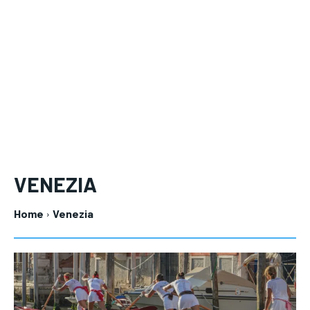
Your Profile
Your Profile
LIFESTYLE
LIFESTYLE
VENEZIA
Home
Venezia