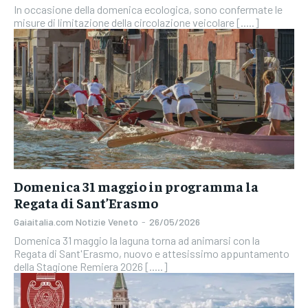
In occasione della domenica ecologica, sono confermate le
misure di limitazione della circolazione veicolare [.....]
Domenica 31 maggio in programma la
Regata di Sant’Erasmo
Gaiaitalia.com Notizie Veneto
-
26/05/2026
Domenica 31 maggio la laguna torna ad animarsi con la
Regata di Sant'Erasmo, nuovo e attesissimo appuntamento
della Stagione Remiera 2026 [.....]