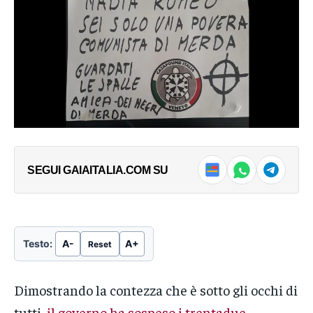
→
Piantedosi che riesce...
Al via “L’Italia delle Regioni”:
oggi a Venezia l’inaugurazione
ufficiale della 4ª edizione del
Festival
18/05/2025
In "Notizie"
LEGGI ANCHE
Continuano a spargere nebbia
parlando di Ceuta, per non parlare
SEGUI GAIAITALIA.COM SU
delle chat di Delmastro in
cassaforte
di Daniele Santi Arrivano fino a Bruxelles
con la scusa dei migranti di Ceuta, con
Testo:
A-
A+
→
Reset
Piantedosi che riesce...
Dimostrando la contezza che è sotto gli occhi di
tutti,
il governo ha sospeso i trentadue