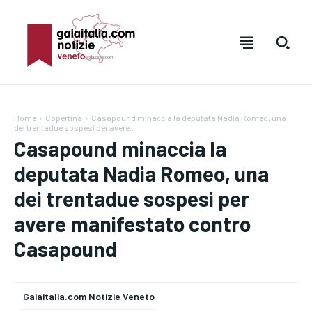
Home
Copertina
Casapound minaccia la deputata Nadia Romeo, una
dei trentadue sospesi per avere...
Casapound minaccia la
deputata Nadia Romeo, una
dei trentadue sospesi per
Testo:
Testo:
A-
A-
A+
A+
Reset
Reset
avere manifestato contro
Casapound
SUBSCRIBE
SUBSCRIBE
Welcome to Liberty Case
Welcome to Liberty Case
Gaiaitalia.com Notizie Veneto