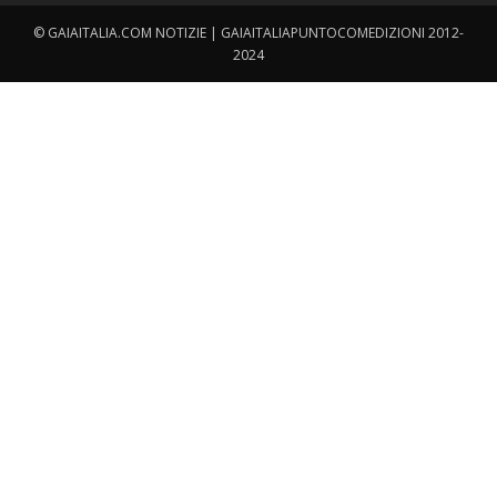
© GAIAITALIA.COM NOTIZIE | GAIAITALIAPUNTOCOMEDIZIONI 2012-
2024