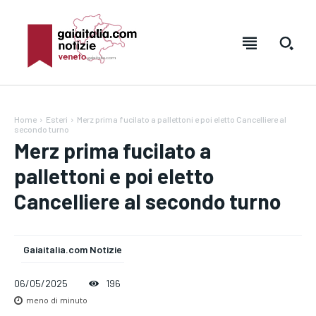
Home
Esteri
Merz prima fucilato a pallettoni e poi eletto Cancelliere al
secondo turno
Merz prima fucilato a
pallettoni e poi eletto
Cancelliere al secondo turno
Testo:
Testo:
A-
A-
A+
A+
Reset
Reset
Gaiaitalia.com Notizie
06/05/2025
196
SUBSCRIBE
SUBSCRIBE
meno di
minuto