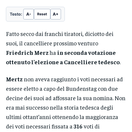
→
giorno, e...
In "Notizie"
Testo:
A-
A+
Reset
Il Regno Unito regala la
maggioranza assoluta e
schiacciante ai Laburisti
05/07/2024
Fatto secco dai franchi tiratori, diciotto dei
In "Copertina"
suoi, il cancelliere prossimo venturo
Friedrich Merz
ha
in seconda votazione
LEGGI ANCHE
ottenuto l’elezione a Cancelliere tedesco
.
Maltempo: è allerta gialla in otto
regioni
Mertz
non aveva raggiunto i voti necessari ad
Cali di temperature tra i 5 e i 7 gradi
rispetto a quelle registrate negli ultimi
essere eletto a capo del Bundenstag con due
→
giorno, e...
decine dei suoi ad affossare la sua nomina. Non
era mai successo nella storia tedesca degli
ultimi ottant’anni ottenendo la maggioranza
dei voti necessari fissata a
316
voti di