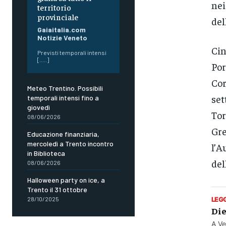
nei
territorio
provinciale
del
Gaiaitalia.com
Notizie Veneto
Cin
Previsti temporali intensi
[.....]
Por
Cor
Meteo Trentino. Possibili
set
temporali intensi fino a
giovedì
Tor
08/06/2026
Gre
Educazione finanziaria,
mercoledì a Trento incontro
l’A
in Biblioteca
del
08/06/2026
Halloween party on ice, a
Trento il 31 ottobre
LEG
28/10/2025
Die
A Ve