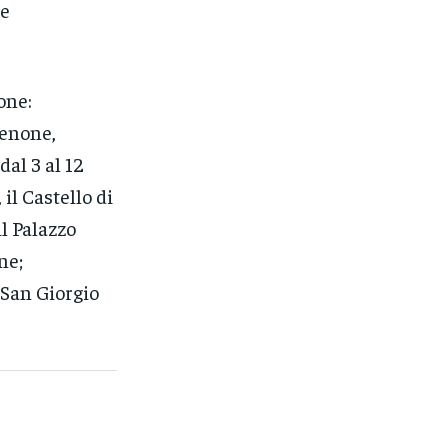
 e
one:
denone,
dal 3 al 12
il Castello di
il Palazzo
ne;
 San Giorgio