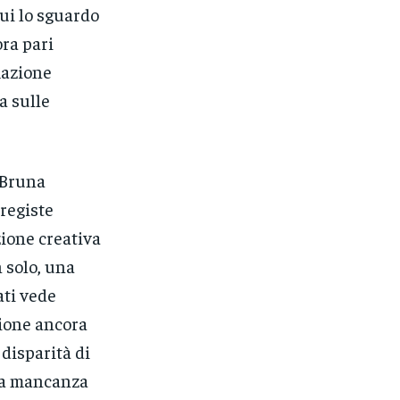
ui lo sguardo
ra pari
mazione
a sulle
 Bruna
registe
zione creativa
n solo, una
ati vede
zione ancora
isparità di
e la mancanza