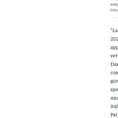
eseg
trib
“La
202
app
vet
Dan
con
gio
spe
una
ita
Pat