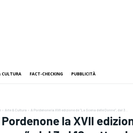
& CULTURA
FACT-CHECKING
PUBBLICITÀ
e
Arte & Cultura
A Pordenone la XVII edizione de "La Scena delle Donne", dal 3...
 Pordenone la XVII edizio