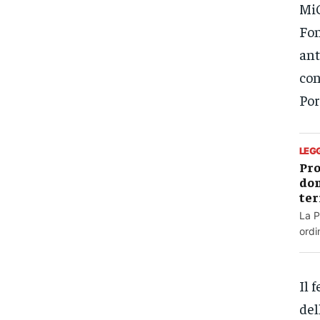
MiC
Fon
ant
con
Por
LEG
Pro
dom
ter
La P
ordin
Il 
del