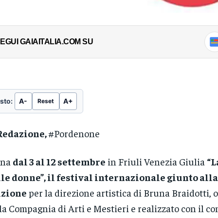
EGUI GAIAITALIA.COM SU
sto:
A-
A+
Reset
Redazione,
#Pordenone
rna
dal 3 al 12 settembre
in Friuli Venezia Giulia
“L
le donne”, il festival internazionale giunto alla
izione
per la direzione artistica di Bruna Braidotti, 
la Compagnia di Arti e Mestieri e realizzato con il co