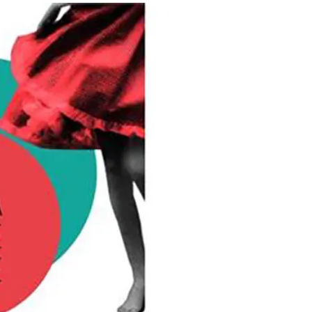
statistiche
20/11/2021
In "Arte & Cultura"
LEGGI ANCHE
Protezione Civile del
Trentino. Fino alle 12 di
domenica 12 luglio allerta
gialla su tutto il territorio
provinciale
La Protezione civile del Trentino ha
messo un avviso di allerta ordinaria
→
(gialla) dalle ore 14 dell'11 luglio...