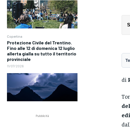
S
Copertina
Protezione Civile del Trentino.
Fino alle 12 di domenica 12 luglio
allerta gialla su tutto il territorio
provinciale
Te
11/07/2026
di
To
del
ed
Pubblicità
dal