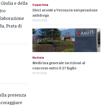
Giulia e della
Copertina
Dieci arresti a Verona in un’operazione
tro
antidroga
llaborazione
07/07/2026
a, Prata di
Notizie
Medicina generale: iscrizioni al
concorso entro il 27 luglio
01/07/2026
sulla presenza
incoraggiare