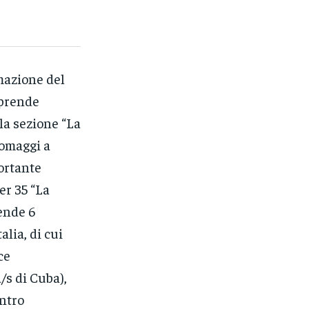
mazione del
mprende
la sezione “La
 omaggi a
portante
er 35 “La
ende 6
alia, di cui
ce
/s di Cuba),
ntro